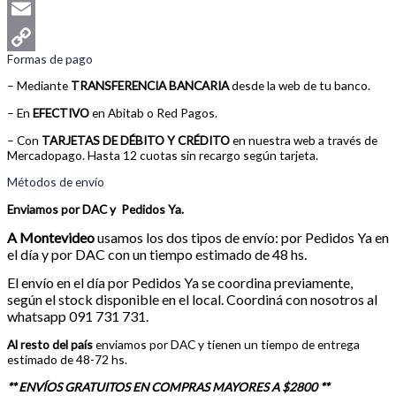
WhatsApp
Email
Formas de pago
Copy
– Mediante
TRANSFERENCIA BANCARIA
desde la web de tu banco.
Link
– En
EFECTIVO
en Abitab o Red Pagos.
– Con
TARJETAS DE DÉBITO Y CRÉDITO
en nuestra web a través de
Mercadopago. Hasta 12 cuotas sin recargo según tarjeta.
Métodos de envío
Enviamos por DAC y Pedidos Ya.
A
Montevideo
usamos los dos tipos de envío:
por Pedidos Ya en
el día y por DAC con un tiempo estimado de 48 hs.
El envío en el día por Pedidos Ya se coordina previamente,
según el stock disponible en el local. Coordiná con nosotros al
whatsapp 091 731 731.
Al resto del país
enviamos por DAC y tienen un tiempo de entrega
estimado de 48-72 hs.
** ENVÍOS GRATUITOS EN COMPRAS MAYORES A $2800 **