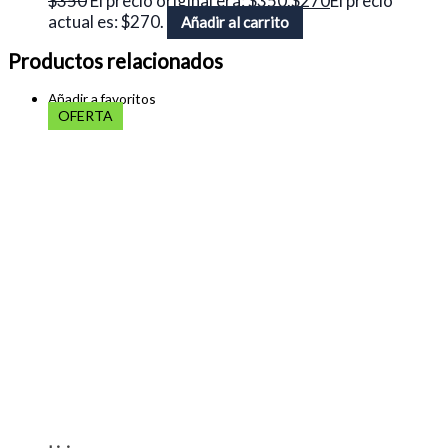
$
350
El precio original era: $350.
$
270
El precio
actual es: $270.
Añadir al carrito
Productos relacionados
Añadir a favoritos
OFERTA