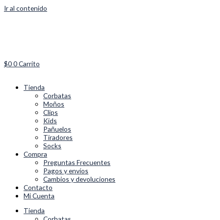
Ir al contenido
$
0
0
Carrito
Tienda
Corbatas
Moños
Clips
Kids
Pañuelos
Tiradores
Socks
Compra
Preguntas Frecuentes
Pagos y envíos
Cambios y devoluciones
Contacto
Mi Cuenta
Tienda
Corbatas