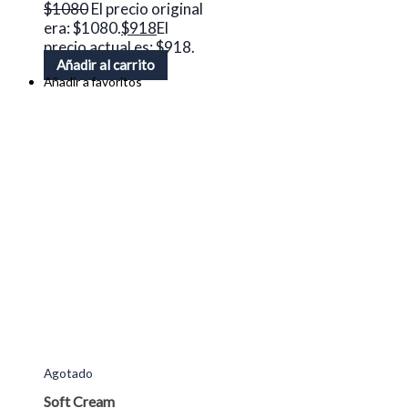
$
1080
El precio original
era: $1080.
$
918
El
precio actual es: $918.
Añadir al carrito
Añadir a favoritos
Agotado
Soft Cream