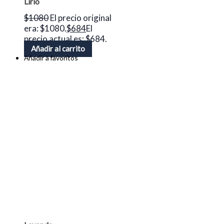
Lirio
$
1080
El precio original
era: $1080.
$
684
El
precio actual es: $684.
Añadir al carrito
Añadir a favoritos