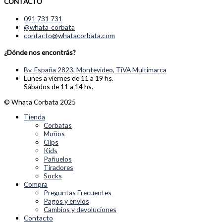
CONTACTO
091 731 731
@whata_corbata
contacto@whatacorbata.com
¿Dónde nos encontrás?
Bv. España 2823, Montevideo, TiVA Multimarca
Lunes a viernes de 11 a 19 hs.
Sábados de 11 a 14 hs.
© Whata Corbata 2025
Tienda
Corbatas
Moños
Clips
Kids
Pañuelos
Tiradores
Socks
Compra
Preguntas Frecuentes
Pagos y envíos
Cambios y devoluciones
Contacto