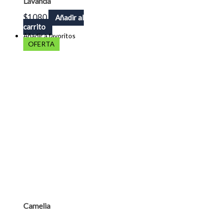
Lavanda
$
1080
Añadir al
carrito
Añadir a favoritos
OFERTA
Camelia