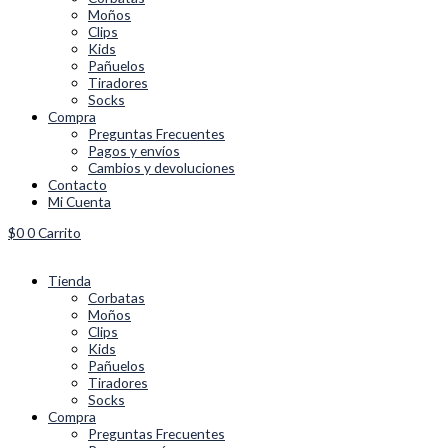
Moños
Clips
Kids
Pañuelos
Tiradores
Socks
Compra
Preguntas Frecuentes
Pagos y envíos
Cambios y devoluciones
Contacto
Mi Cuenta
$
0
0
Carrito
Tienda
Corbatas
Moños
Clips
Kids
Pañuelos
Tiradores
Socks
Compra
Preguntas Frecuentes