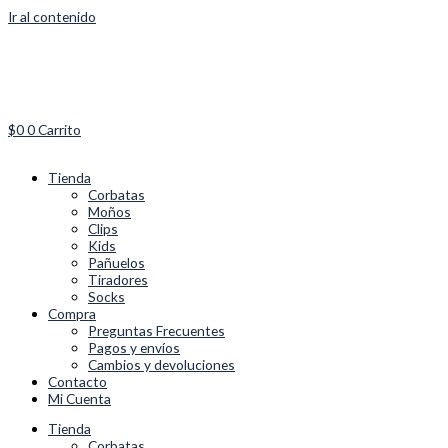
Ir al contenido
$
0
0
Carrito
Tienda
Corbatas
Moños
Clips
Kids
Pañuelos
Tiradores
Socks
Compra
Preguntas Frecuentes
Pagos y envíos
Cambios y devoluciones
Contacto
Mi Cuenta
Tienda
Corbatas