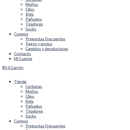
Moños
Clips
Kids
Pañuelos
Tiradores
Socks
Compra
Preguntas Frecuentes
Pagos y envíos
Cambios y devoluciones
Contacto
Mi Cuenta
$
0
0
Carrito
Tienda
Corbatas
Moños
Clips
Kids
Pañuelos
Tiradores
Socks
Compra
Preguntas Frecuentes