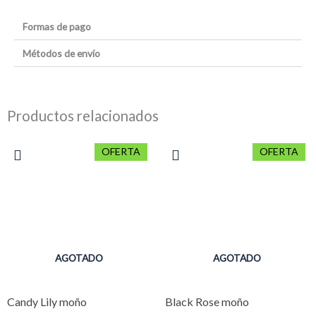
Copy
Formas de pago
Link
Métodos de envío
Productos relacionados
El
El
El
El
OFERTA
OFERTA
precio
precio
precio
precio
original
actual
original
actual
era:
es:
era:
es:
$830.
$747.
$830.
$747.
AGOTADO
AGOTADO
Candy Lily moño
Black Rose moño