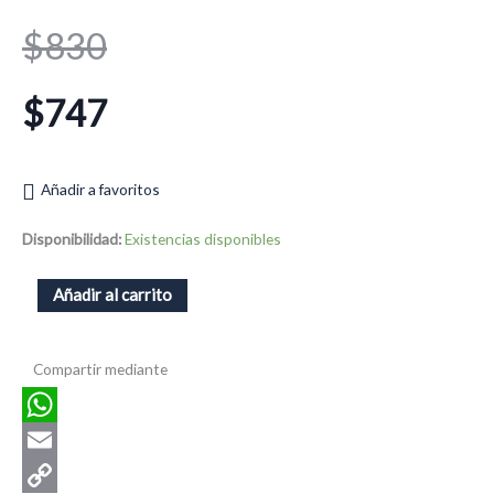
El
El
$
830
precio
precio
$
747
original
actual
Añadir a favoritos
era:
es:
Candy
Disponibilidad:
Existencias disponibles
Yellow
moño
Añadir al carrito
$830.
$747.
cantidad
Compartir mediante
WhatsApp
Email