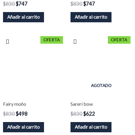
$
830
$
747
$
830
$
747
Añadir al carrito
Añadir al carrito
El
El
El
El
OFERTA
OFERTA
precio
precio
precio
precio
original
actual
original
actual
era:
es:
era:
es:
$830.
$498.
$830.
$622.
AGOTADO
Fairy moño
Sarerí bow
$
830
$
498
$
830
$
622
Añadir al carrito
Añadir al carrito