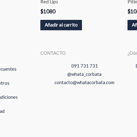
Red Lips
Piti
$
1080
$
10
Añadir al carrito
Añ
CONTACTO
¿Dón
091 731 731
ecuentes
@whata_corbata
contacto@whatacorbata.com
otros
ndiciones
dad