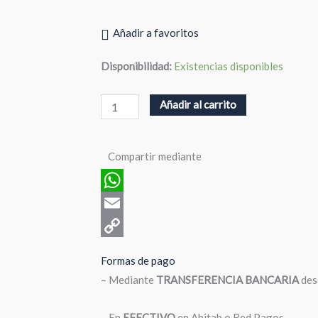
Añadir a favoritos
Elefantes
Disponibilidad:
Existencias disponibles
cantidad
Añadir al carrito
Compartir mediante
WhatsApp
Email
Copy
Formas de pago
Link
– Mediante
TRANSFERENCIA BANCARIA
des
– En
EFECTIVO
en Abitab o Red Pagos.