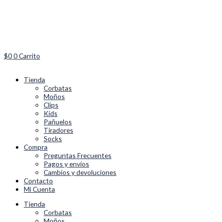
Ir
Hortensia
al
kids
contenido
cantidad
$
0
0
Carrito
Tienda
Corbatas
Moños
Clips
Kids
Pañuelos
Tiradores
Socks
Compra
Preguntas Frecuentes
Pagos y envíos
Cambios y devoluciones
Contacto
Mi Cuenta
Tienda
Corbatas
Moños