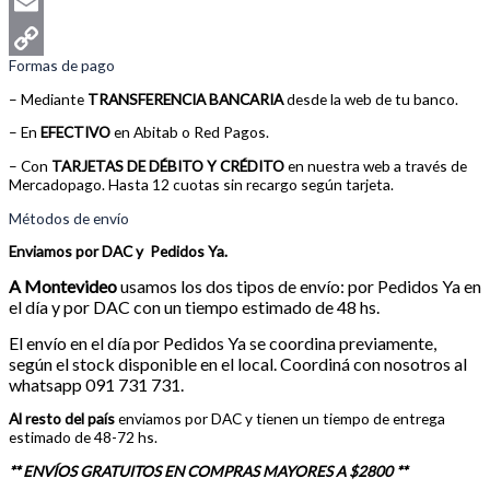
WhatsApp
Email
Formas de pago
Copy
– Mediante
TRANSFERENCIA BANCARIA
desde la web de tu banco.
Link
– En
EFECTIVO
en Abitab o Red Pagos.
– Con
TARJETAS DE DÉBITO Y CRÉDITO
en nuestra web a través de
Mercadopago. Hasta 12 cuotas sin recargo según tarjeta.
Métodos de envío
Enviamos por DAC y Pedidos Ya.
A
Montevideo
usamos los dos tipos de envío:
por Pedidos Ya en
el día y por DAC con un tiempo estimado de 48 hs.
El envío en el día por Pedidos Ya se coordina previamente,
según el stock disponible en el local. Coordiná con nosotros al
whatsapp 091 731 731.
Al resto del país
enviamos por DAC y tienen un tiempo de entrega
estimado de 48-72 hs.
** ENVÍOS GRATUITOS EN COMPRAS MAYORES A $2800 **