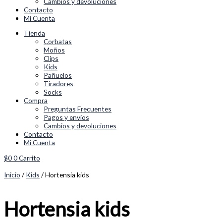
Cambios y devoluciones
Contacto
Mi Cuenta
Tienda
Corbatas
Moños
Clips
Kids
Pañuelos
Tiradores
Socks
Compra
Preguntas Frecuentes
Pagos y envíos
Cambios y devoluciones
Contacto
Mi Cuenta
$
0
0
Carrito
Inicio
/
Kids
/ Hortensia kids
Hortensia kids