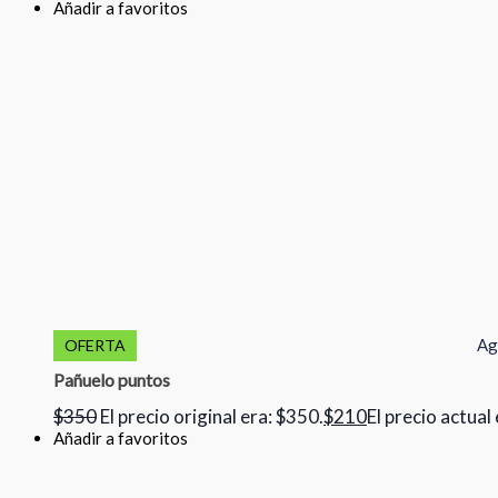
Añadir a favoritos
Ag
OFERTA
Pañuelo puntos
$
350
El precio original era: $350.
$
210
El precio actual
Añadir a favoritos