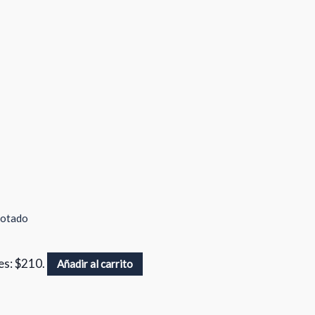
otado
 es: $210.
Añadir al carrito