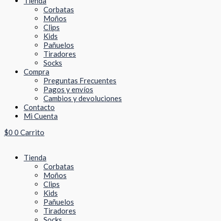
Tienda
Corbatas
Moños
Clips
Kids
Pañuelos
Tiradores
Socks
Compra
Preguntas Frecuentes
Pagos y envíos
Cambios y devoluciones
Contacto
Mi Cuenta
$
0
0
Carrito
Tienda
Corbatas
Moños
Clips
Kids
Pañuelos
Tiradores
Socks