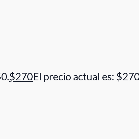
50.
$
270
El precio actual es: $270