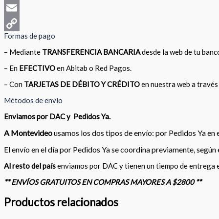
WhatsApp
Email
Formas de pago
Copy
– Mediante
TRANSFERENCIA BANCARIA
desde la web de tu banc
Link
– En
EFECTIVO
en Abitab o Red Pagos.
– Con
TARJETAS DE DÉBITO Y CRÉDITO
en nuestra web a través
Métodos de envío
Enviamos por DAC y Pedidos Ya.
A
Montevideo
usamos los dos tipos de envío:
por Pedidos Ya en 
El envío en el día por Pedidos Ya se coordina previamente, según
Al resto del país
enviamos por DAC y tienen un tiempo de entrega 
** ENVÍOS GRATUITOS EN COMPRAS MAYORES A $2800 **
Productos relacionados