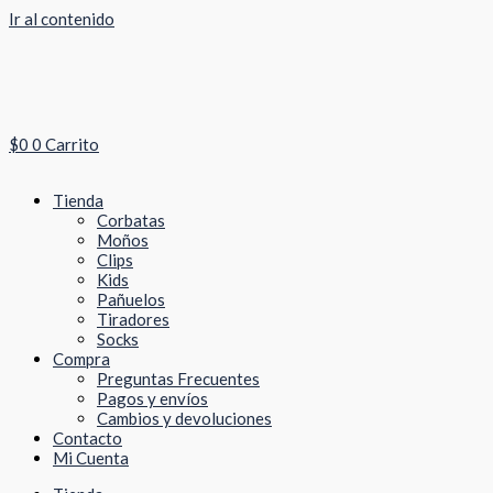
Ir al contenido
$
0
0
Carrito
Tienda
Corbatas
Moños
Clips
Kids
Pañuelos
Tiradores
Socks
Compra
Preguntas Frecuentes
Pagos y envíos
Cambios y devoluciones
Contacto
Mi Cuenta