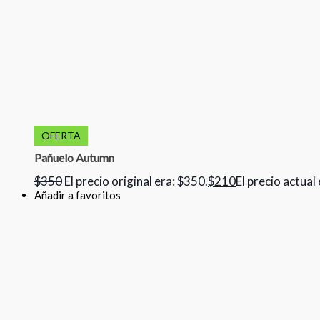
OFERTA
Pañuelo Autumn
$
350
El precio original era: $350.
$
210
El precio actual
Añadir a favoritos