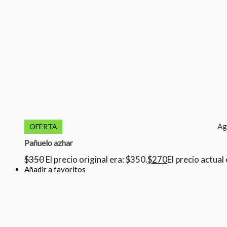
Ag
OFERTA
Pañuelo azhar
$
350
El precio original era: $350.
$
270
El precio actual
Añadir a favoritos