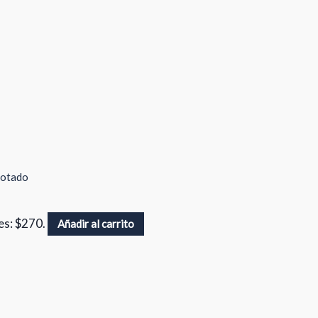
otado
 es: $270.
Añadir al carrito