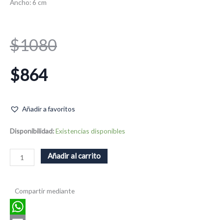
Ancho: 6 cm
El
El
$
1080
precio
precio
$
864
original
actual
Añadir a favoritos
era:
es:
Broadway
Disponibilidad:
Existencias disponibles
cantidad
Añadir al carrito
$1080.
$864.
Compartir mediante