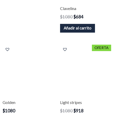
Clavelina
$
1080
$
684
Añadir al carrito
El
El
OFERTA
precio
precio
original
actual
era:
es:
$1080.
$918.
Golden
Light stripes
$
1080
$
1080
$
918