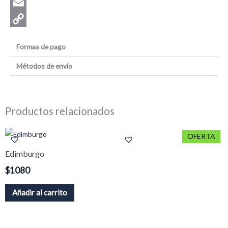
WhatsApp
Email
Copy
Formas de pago
Link
Métodos de envío
Productos relacionados
El
El
OFERTA
precio
precio
Edimburgo
original
actual
era:
es:
$
1080
$1080.
$684.
Añadir al carrito