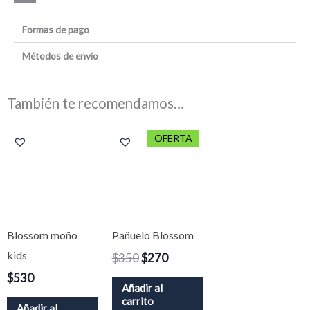
Copy
Formas de pago
Link
Métodos de envío
También te recomendamos…
El
El
OFERTA
precio
precio
original
actual
era:
es:
$350.
$270.
Blossom moño
Pañuelo Blossom
kids
$
350
$
270
$
530
Añadir al
carrito
Añadir al