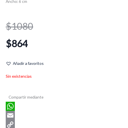
Ancho: 6 cm
El
El
$
1080
precio
precio
$
864
original
actual
Añadir a favoritos
era:
es:
Sin existencias
$1080.
$864.
Compartir mediante
WhatsApp
Email