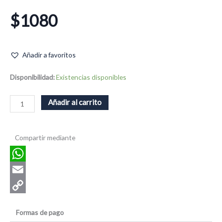
$
1080
Añadir a favoritos
Nardo
Disponibilidad:
Existencias disponibles
cantidad
Añadir al carrito
Compartir mediante
WhatsApp
Email
Copy
Formas de pago
Link